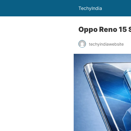
TechyIndia
Oppo Reno 15 Se
techyindiawebsite