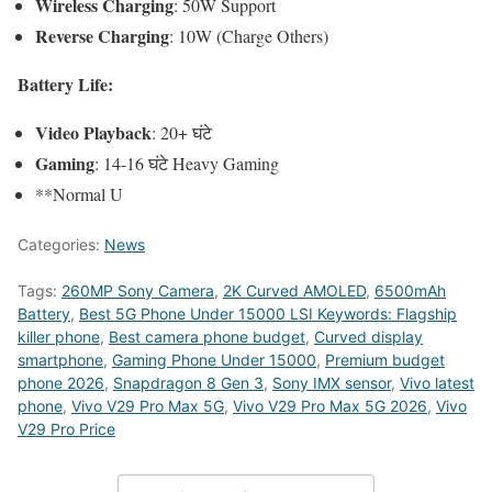
Wireless Charging
: 50W Support
Reverse Charging
: 10W (Charge Others)
Battery Life:
Video Playback
: 20+ घंटे
Gaming
: 14-16 घंटे Heavy Gaming
**Normal U
Categories:
News
Tags:
260MP Sony Camera
,
2K Curved AMOLED
,
6500mAh
Battery
,
Best 5G Phone Under 15000 LSI Keywords: Flagship
killer phone
,
Best camera phone budget
,
Curved display
smartphone
,
Gaming Phone Under 15000
,
Premium budget
phone 2026
,
Snapdragon 8 Gen 3
,
Sony IMX sensor
,
Vivo latest
phone
,
Vivo V29 Pro Max 5G
,
Vivo V29 Pro Max 5G 2026
,
Vivo
V29 Pro Price