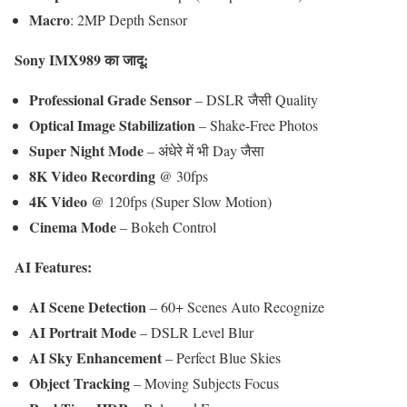
Macro
: 2MP Depth Sensor
Sony IMX989 का जादू:
Professional Grade Sensor
– DSLR जैसी Quality
Optical Image Stabilization
– Shake-Free Photos
Super Night Mode
– अंधेरे में भी Day जैसा
8K Video Recording
@ 30fps
4K Video
@ 120fps (Super Slow Motion)
Cinema Mode
– Bokeh Control
AI Features:
AI Scene Detection
– 60+ Scenes Auto Recognize
AI Portrait Mode
– DSLR Level Blur
AI Sky Enhancement
– Perfect Blue Skies
Object Tracking
– Moving Subjects Focus