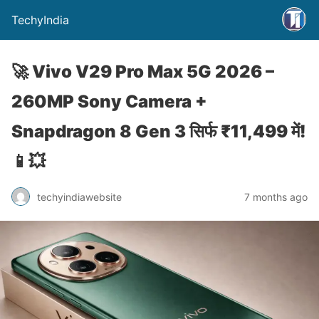
TechyIndia
🚀 Vivo V29 Pro Max 5G 2026 –
260MP Sony Camera +
Snapdragon 8 Gen 3 सिर्फ ₹11,499 में!
📱💥
techyindiawebsite
7 months ago