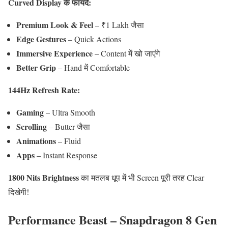
Curved Display के फायदे:
Premium Look & Feel
– ₹1 Lakh जैसा
Edge Gestures
– Quick Actions
Immersive Experience
– Content में खो जाएंगे
Better Grip
– Hand में Comfortable
144Hz Refresh Rate:
Gaming
– Ultra Smooth
Scrolling
– Butter जैसा
Animations
– Fluid
Apps
– Instant Response
1800 Nits Brightness
का मतलब धूप में भी Screen पूरी तरह Clear
दिखेगी!
Performance Beast – Snapdragon 8 Gen