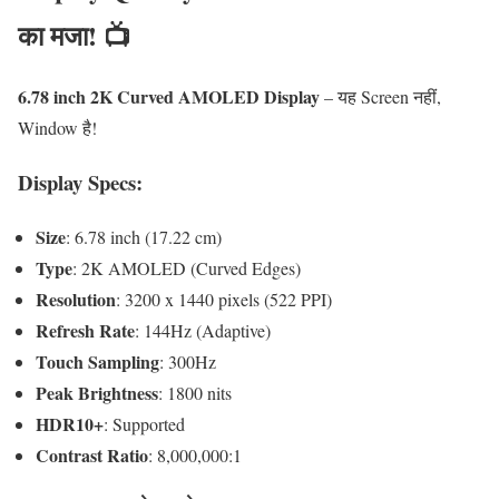
का मजा! 📺
6.78 inch 2K Curved AMOLED Display
– यह Screen नहीं,
Window है!
Display Specs:
Size
: 6.78 inch (17.22 cm)
Type
: 2K AMOLED (Curved Edges)
Resolution
: 3200 x 1440 pixels (522 PPI)
Refresh Rate
: 144Hz (Adaptive)
Touch Sampling
: 300Hz
Peak Brightness
: 1800 nits
HDR10+
: Supported
Contrast Ratio
: 8,000,000:1