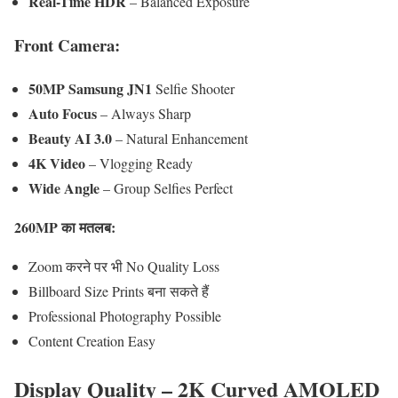
Real-Time HDR
– Balanced Exposure
Front Camera:
50MP Samsung JN1
Selfie Shooter
Auto Focus
– Always Sharp
Beauty AI 3.0
– Natural Enhancement
4K Video
– Vlogging Ready
Wide Angle
– Group Selfies Perfect
260MP का मतलब:
Zoom करने पर भी No Quality Loss
Billboard Size Prints बना सकते हैं
Professional Photography Possible
Content Creation Easy
Display Quality – 2K Curved AMOLED