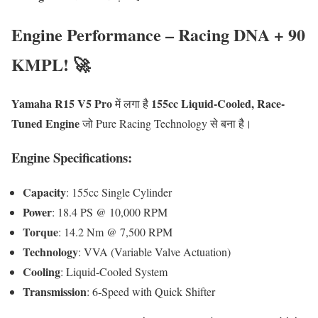
Engine Performance – Racing DNA + 90
KMPL! 🚀
Yamaha R15 V5 Pro
155cc Liquid-Cooled, Race-
में लगा है
Tuned Engine
जो Pure Racing Technology से बना है।
Engine Specifications:
Capacity
: 155cc Single Cylinder
Power
: 18.4 PS @ 10,000 RPM
Torque
: 14.2 Nm @ 7,500 RPM
Technology
: VVA (Variable Valve Actuation)
Cooling
: Liquid-Cooled System
Transmission
: 6-Speed with Quick Shifter