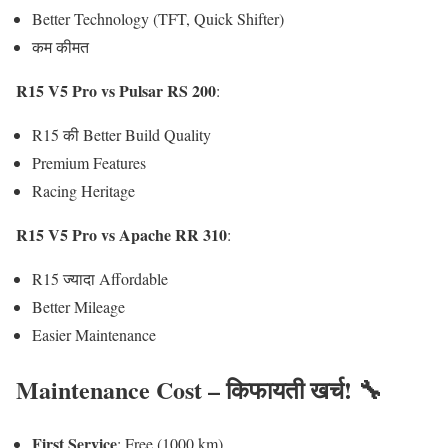
Better Technology (TFT, Quick Shifter)
कम कीमत
R15 V5 Pro vs Pulsar RS 200
:
R15 की Better Build Quality
Premium Features
Racing Heritage
R15 V5 Pro vs Apache RR 310
:
R15 ज्यादा Affordable
Better Mileage
Easier Maintenance
Maintenance Cost – किफायती खर्च! 🔧
First Service
: Free (1000 km)