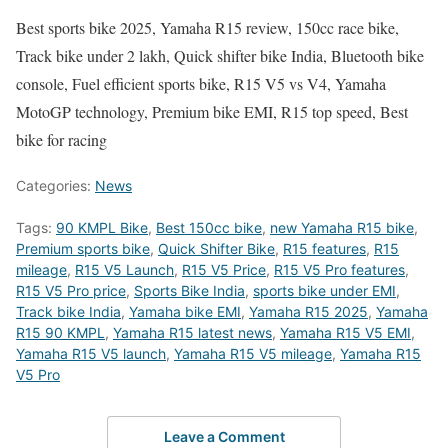
Best sports bike 2025, Yamaha R15 review, 150cc race bike,
Track bike under 2 lakh, Quick shifter bike India, Bluetooth bike
console, Fuel efficient sports bike, R15 V5 vs V4, Yamaha
MotoGP technology, Premium bike EMI, R15 top speed, Best
bike for racing
Categories:
News
Tags:
90 KMPL Bike
,
Best 150cc bike
,
new Yamaha R15 bike
,
Premium sports bike
,
Quick Shifter Bike
,
R15 features
,
R15
mileage
,
R15 V5 Launch
,
R15 V5 Price
,
R15 V5 Pro features
,
R15 V5 Pro price
,
Sports Bike India
,
sports bike under EMI
,
Track bike India
,
Yamaha bike EMI
,
Yamaha R15 2025
,
Yamaha
R15 90 KMPL
,
Yamaha R15 latest news
,
Yamaha R15 V5 EMI
,
Yamaha R15 V5 launch
,
Yamaha R15 V5 mileage
,
Yamaha R15
V5 Pro
Leave a Comment