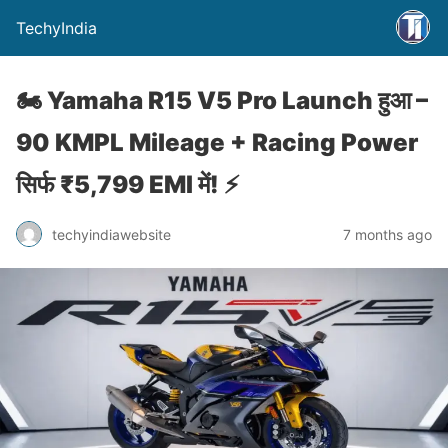
TechyIndia
🏍️ Yamaha R15 V5 Pro Launch हुआ –
90 KMPL Mileage + Racing Power
सिर्फ ₹5,799 EMI में! ⚡
techyindiawebsite
7 months ago