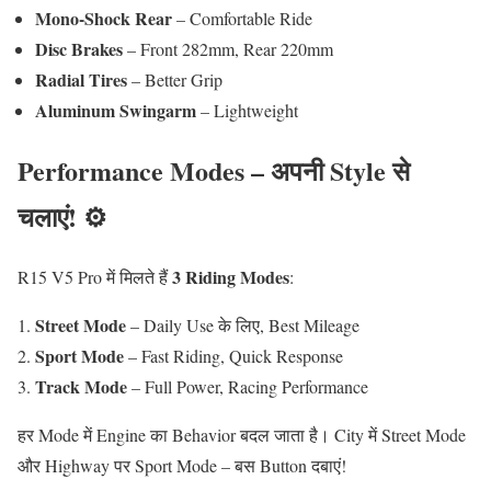
Mono-Shock Rear
– Comfortable Ride
Disc Brakes
– Front 282mm, Rear 220mm
Radial Tires
– Better Grip
Aluminum Swingarm
– Lightweight
Performance Modes – अपनी Style से
चलाएं! ⚙️
3 Riding Modes
R15 V5 Pro में मिलते हैं
:
Street Mode
– Daily Use के लिए, Best Mileage
Sport Mode
– Fast Riding, Quick Response
Track Mode
– Full Power, Racing Performance
हर Mode में Engine का Behavior बदल जाता है। City में Street Mode
और Highway पर Sport Mode – बस Button दबाएं!