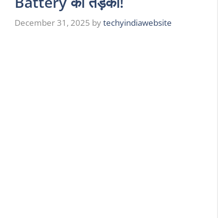
Battery का तड़का!
December 31, 2025
by
techyindiawebsite