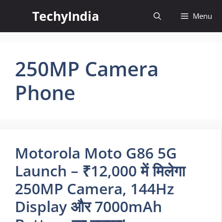
Skip
TechyIndia
Menu
to
content
250MP Camera
Phone
Motorola Moto G86 5G
Launch – ₹12,000 में मिलेगा
250MP Camera, 144Hz
Display और 7000mAh