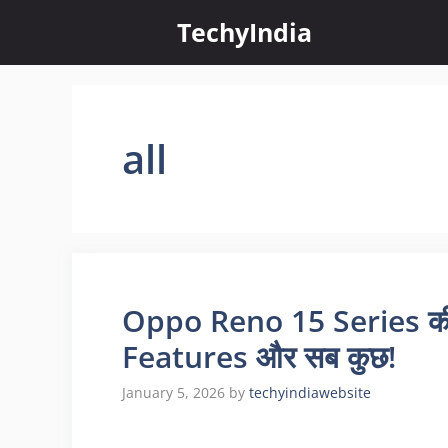
Skip
TechyIndia
to
content
all
Oppo Reno 15 Series की
Features और सब कुछ!
January 5, 2026
by
techyindiawebsite