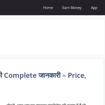
Home
Earn Money
App
 Complete जानकारी – Price,