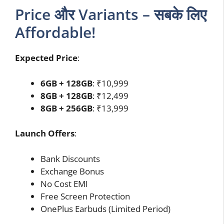
Price और Variants – सबके लिए
Affordable!
Expected Price
:
6GB + 128GB
: ₹10,999
8GB + 128GB
: ₹12,499
8GB + 256GB
: ₹13,999
Launch Offers
:
Bank Discounts
Exchange Bonus
No Cost EMI
Free Screen Protection
OnePlus Earbuds (Limited Period)