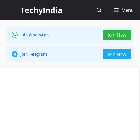
Skip
TechyIndia
Menu
to
content
Join WhatsApp
Join Now
Join Telegram
Join Now