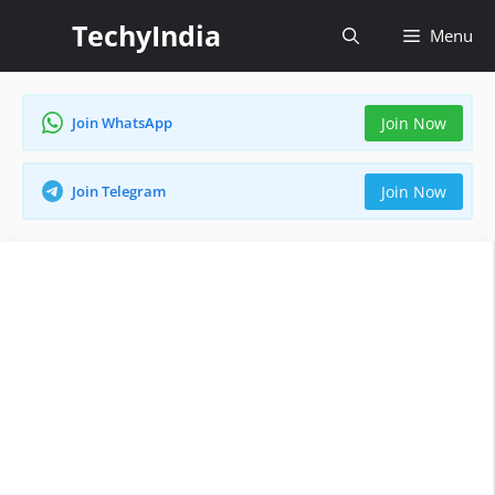
Skip
TechyIndia
Menu
to
content
Join WhatsApp
Join Now
Join Telegram
Join Now