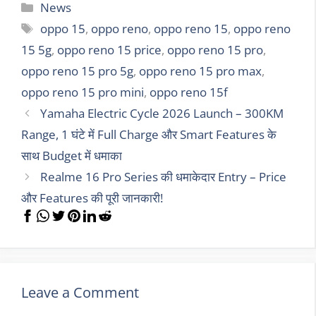
Categories
News
Tags
oppo 15
,
oppo reno
,
oppo reno 15
,
oppo reno
15 5g
,
oppo reno 15 price
,
oppo reno 15 pro
,
oppo reno 15 pro 5g
,
oppo reno 15 pro max
,
oppo reno 15 pro mini
,
oppo reno 15f
Yamaha Electric Cycle 2026 Launch – 300KM
Range, 1 घंटे में Full Charge और Smart Features के
साथ Budget में धमाका
Realme 16 Pro Series की धमाकेदार Entry – Price
और Features की पूरी जानकारी!
Leave a Comment