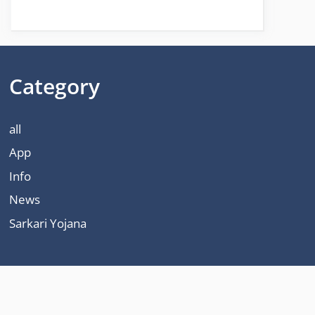
Category
all
App
Info
News
Sarkari Yojana