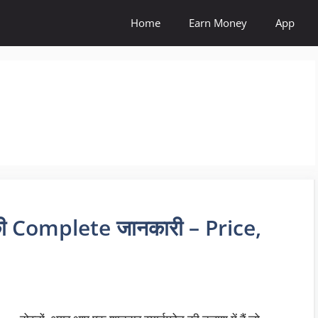
Home
Earn Money
App
 Complete जानकारी – Price,