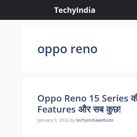
Skip
TechyIndia
to
content
oppo reno
Oppo Reno 15 Series की
Features और सब कुछ!
January 5, 2026
by
techyindiawebsite