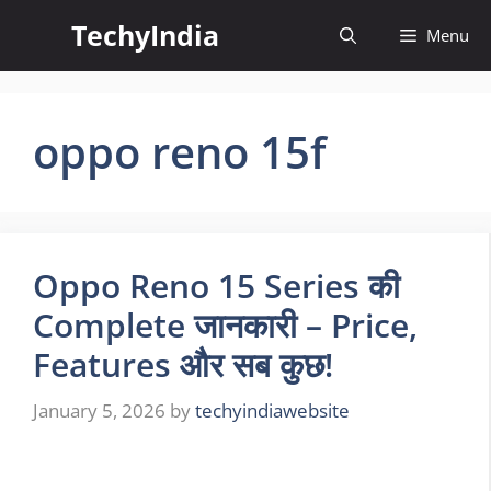
Skip
TechyIndia
Menu
to
content
oppo reno 15f
Oppo Reno 15 Series की
Complete जानकारी – Price,
Features और सब कुछ!
January 5, 2026
by
techyindiawebsite