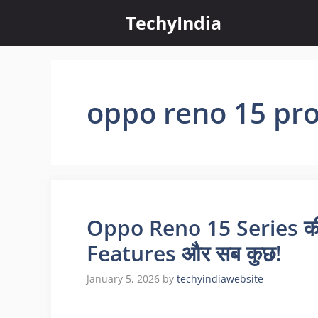
Skip
TechyIndia
to
content
oppo reno 15 pr
Oppo Reno 15 Series की
Features और सब कुछ!
January 5, 2026
by
techyindiawebsite