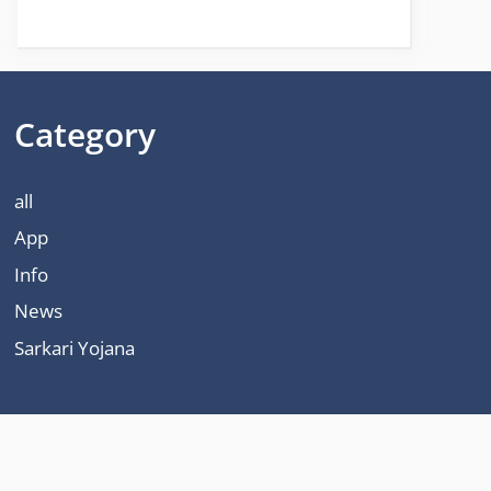
Category
all
App
Info
News
Sarkari Yojana