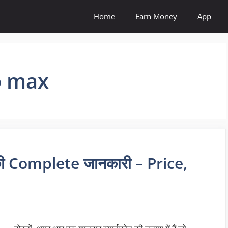
Home
Earn Money
App
o max
 Complete जानकारी – Price,