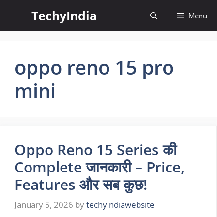
Skip
TechyIndia
Menu
to
content
oppo reno 15 pro
mini
Oppo Reno 15 Series की
Complete जानकारी – Price,
Features और सब कुछ!
January 5, 2026
by
techyindiawebsite