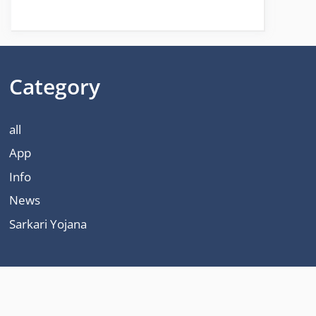
Category
all
App
Info
News
Sarkari Yojana