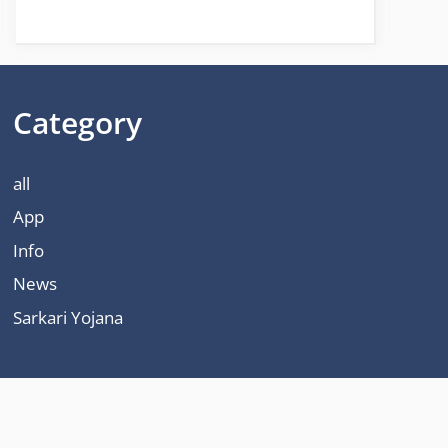
Category
all
App
Info
News
Sarkari Yojana