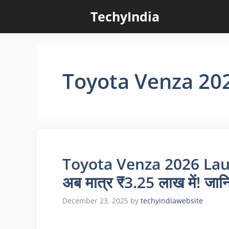
Skip
TechyIndia
to
content
Toyota Venza 20
Toyota Venza 2026 Laun
अब मात्र ₹3.25 लाख में! जानि
December 23, 2025
by
techyindiawebsite