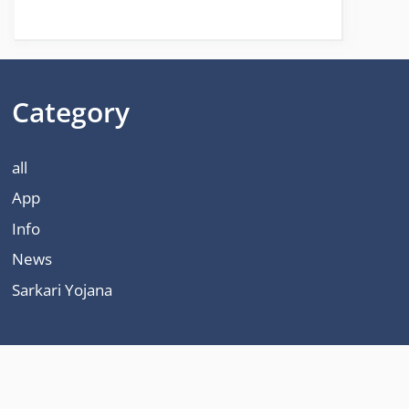
Category
all
App
Info
News
Sarkari Yojana