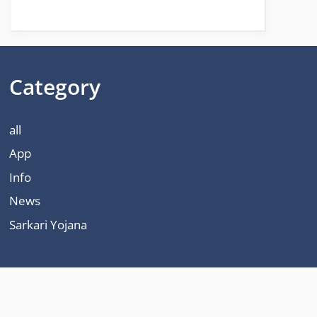
Category
all
App
Info
News
Sarkari Yojana