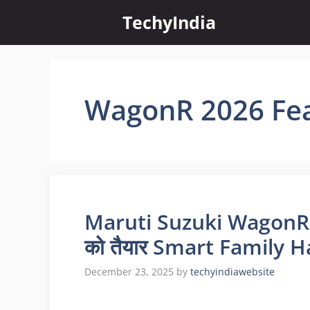
Skip
TechyIndia
to
content
WagonR 2026 Fe
Maruti Suzuki WagonR 20
को तैयार Smart Family 
December 23, 2025
by
techyindiawebsite