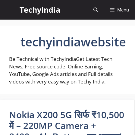
Skip
TechyIndia
Menu
to
content
techyindiawebsite
Be Technical with TechyIndiaGet Latest Tech
News, Free source code, Online Earning,
YouTube, Google Ads articles and Full details
videos with very easy way on Techy India.
Nokia X200 5G सिर्फ ₹10,500
में – 220MP Camera +