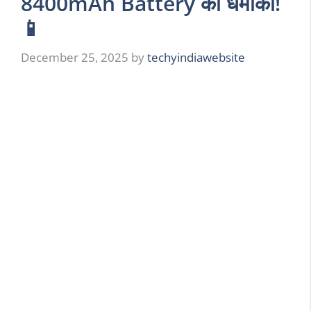
8400mAh Battery का धमाका!
📱
December 25, 2025
by
techyindiawebsite