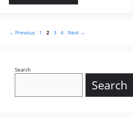
Page
Page
Page
Page
←
Previous
1
2
3
4
Next
→
Search
Search