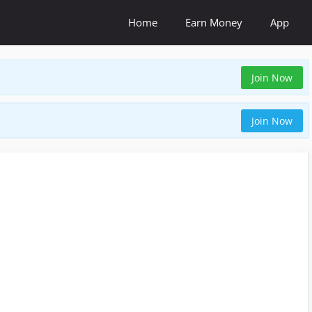
Home
Earn Money
App
Join Now
Join Now