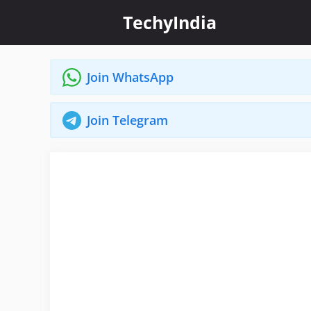
Skip
TechyIndia
to
content
Join WhatsApp
Join Telegram