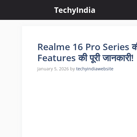
Skip
TechyIndia
to
content
Realme 16 Pro Series की
Features की पूरी जानकारी!
January 5, 2026
by
techyindiawebsite